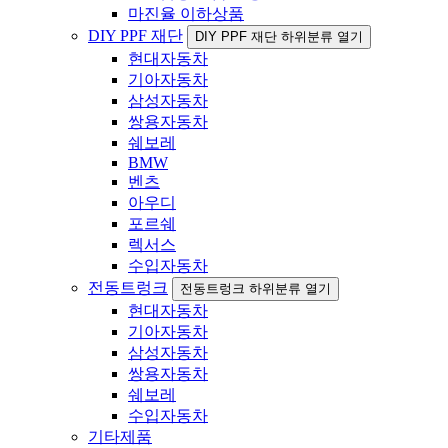
마진율 이하상품
DIY PPF 재단
DIY PPF 재단 하위분류 열기
현대자동차
기아자동차
삼성자동차
쌍용자동차
쉐보레
BMW
벤츠
아우디
포르쉐
렉서스
수입자동차
전동트렁크
전동트렁크 하위분류 열기
현대자동차
기아자동차
삼성자동차
쌍용자동차
쉐보레
수입자동차
기타제품