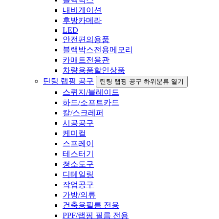
내비게이션
후방카메라
LED
안전편의용품
블랙박스전용메모리
카매트전용관
차량용품할인상품
틴팅 랩핑 공구
틴팅 랩핑 공구 하위분류 열기
스퀴지/블레이드
하드/소프트카드
칼/스크레퍼
시공공구
케미컬
스프레이
테스터기
청소도구
디테일링
작업공구
가방/의류
건축용필름 전용
PPF/랩핑 필름 전용