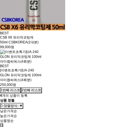
BEST
CSB X6 유리막코팅제
50ml CSBKOREA(1대분)
99,000원
BEST
[이벤트초특가]UA-240
GLON 유리막코팅제 100ml
아미켐씨에스(4회분)
250,000원
1번째 리스트
2번째 리스트
4
개의 상품이 등록
상품 정렬
-정렬방식- ▼
낮은가격순
높은가격순
상품명순