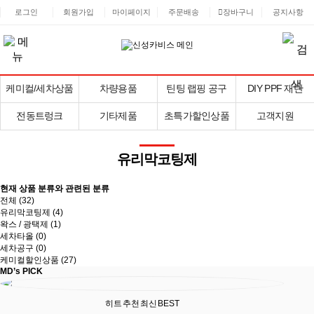
로그인
회원가입
마이페이지
주문배송
장바구니
공지사항
케미컬/세차상품
차량용품
틴팅 랩핑 공구
DIY PPF 재단
전동트렁크
기타제품
초특가할인상품
고객지원
유리막코팅제
현재 상품 분류와 관련된 분류
전체 (
32
)
유리막코팅제 (4)
왁스 / 광택제 (1)
세차타올 (0)
세차공구 (0)
케미컬할인상품 (27)
MD’s PICK
히트
추천
최신
BEST