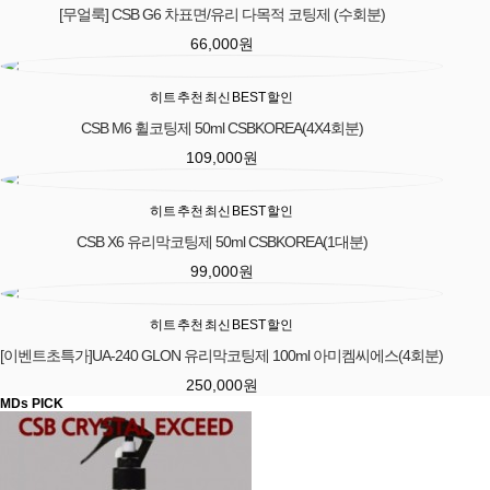
[무얼룩] CSB G6 차표면/유리 다목적 코팅제 (수회분)
66,000
원
히트
추천
최신
BEST
할인
CSB M6 휠코팅제 50ml CSBKOREA(4X4회분)
109,000
원
히트
추천
최신
BEST
할인
CSB X6 유리막코팅제 50ml CSBKOREA(1대분)
99,000
원
히트
추천
최신
BEST
할인
[이벤트초특가]UA-240 GLON 유리막코팅제 100ml 아미켐씨에스(4회분)
250,000
원
MDs PICK