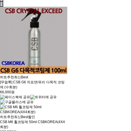
히트
추천
최신
Best
[무얼룩] CSB G6 차표면/유리 다목적 코팅
제 (수회분)
66,000원
히트
추천
최신
Best
할인
CSB M6 휠코팅제 50ml CSBKOREA(4X4
회분)