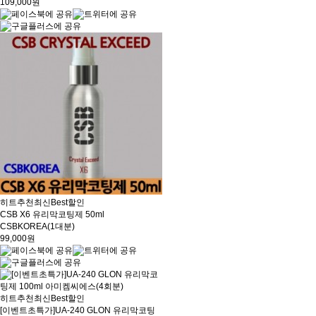
109,000원
히트
추천
최신
Best
할인
CSB X6 유리막코팅제 50ml
CSBKOREA(1대분)
99,000원
히트
추천
최신
Best
할인
[이벤트초특가]UA-240 GLON 유리막코팅