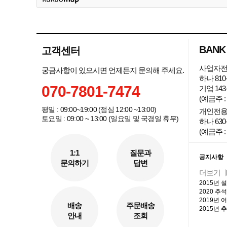
BANK
고객센터
사업자전
궁금사항이 있으시면 언제든지 문의해 주세요.
하나 810-
070-7801-7474
기업 143-
(예금주 
평일 : 09:00~19:00 (점심 12:00 ~13:00)
개인전용
토요일 : 09:00 ~ 13:00 (일요일 및 국경일 휴무)
하나 630-
(예금주 :
커뮤니
1:1
질문과
공지사항
문의하기
답변
더보기
2015년 
2020 추
2019년
배송
주문배송
2015년 
안내
조회