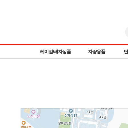
케미컬/세차상품
차량용품
틴