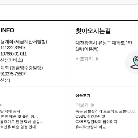
 INFO
찾아오시는길
용계좌 (세금계산서발행)
대전광역시 유성구 대학로 191,
111222-33507
1층 (어은동)
107680-01-011
바로가기
: 신성카비스)
계좌 (현금영수증발행)
910375-75507
 신성)
티 최신글
상품후기
더보기
설날 택배 공지
죽은 광빨살리기 프로젝트 글론(GLO
석 연휴 배송 및 출장 장…
CSB발수효과비교
 여름휴가로 인한 택배 발송…
CSB코팅관리제 웹이미지
추석연휴 배송 일정 안내
유리막코팅제 비교