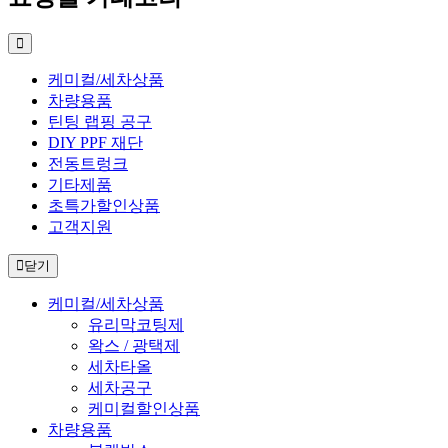
케미컬/세차상품
차량용품
틴팅 랩핑 공구
DIY PPF 재단
전동트렁크
기타제품
초특가할인상품
고객지원
닫기
케미컬/세차상품
유리막코팅제
왁스 / 광택제
세차타올
세차공구
케미컬할인상품
차량용품