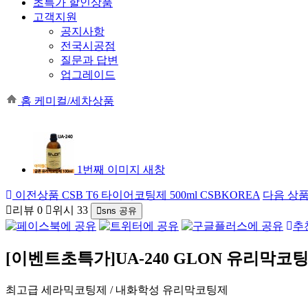
초특가 할인상품
고객지원
공지사항
전국시공점
질문과 답변
업그레이드
홈
케미컬/세차상품
1번째 이미지 새창
이전상품
CSB T6 타이어코팅제 500ml CSBKOREA
다음 상
리뷰
0
위시
33
sns 공유
추
[이벤트초특가]UA-240 GLON 유리막코팅
최고급 세라믹코팅제 / 내화학성 유리막코팅제