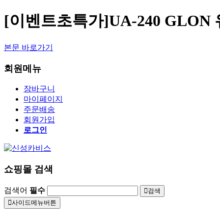
[이벤트초특가]UA-240 GLO
본문 바로가기
회원메뉴
장바구니
마이페이지
주문배송
회원가입
로그인
쇼핑몰 검색
검색어
필수
검색
사이드메뉴버튼