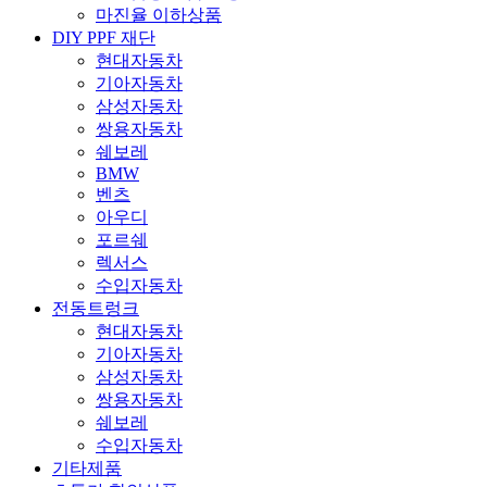
마진율 이하상품
DIY PPF 재단
현대자동차
기아자동차
삼성자동차
쌍용자동차
쉐보레
BMW
벤츠
아우디
포르쉐
렉서스
수입자동차
전동트렁크
현대자동차
기아자동차
삼성자동차
쌍용자동차
쉐보레
수입자동차
기타제품