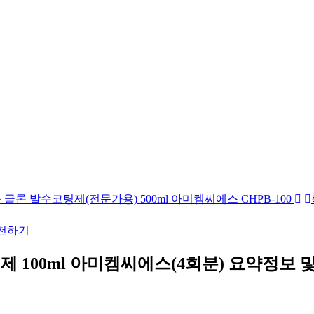
품
글론 발수코팅제(전문가용) 500ml 아미켐씨에스 CHPB-100
천하기
제 100ml 아미켐씨에스(4회분)
요약정보 및