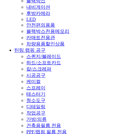
블랙박스
내비게이션
후방카메라
LED
안전편의용품
블랙박스전용메모리
카매트전용관
차량용품할인상품
틴팅 랩핑 공구
스퀴지/블레이드
하드/소프트카드
칼/스크레퍼
시공공구
케미컬
스프레이
테스터기
청소도구
디테일링
작업공구
가방/의류
건축용필름 전용
PPF/랩핑 필름 전용