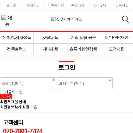
로그인
회원가입
마이페이지
주문배송
장바구니
공지사항
케미컬/세차상품
차량용품
틴팅 랩핑 공구
DIY PPF 재단
전동트렁크
기타제품
초특가할인상품
고객지원
로그인
자동로그인
회원로그인 안내
회원정보찾기
회원 가입
고객센터
070-7801-7474