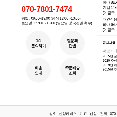
하나 810-
070-7801-7474
기업 143-
(예금주 
평일 : 09:00~19:00 (점심 12:00 ~13:00)
개인전용
토요일 : 09:00 ~ 13:00 (일요일 및 국경일 휴무)
하나 630-
(예금주 :
커뮤니
1:1
질문과
공지사항
문의하기
답변
더보기
2015년 
2020 추
2019년
배송
주문배송
2015년 
안내
조회
상호 :
신성카비스
대표 :
신성
전화 :
070