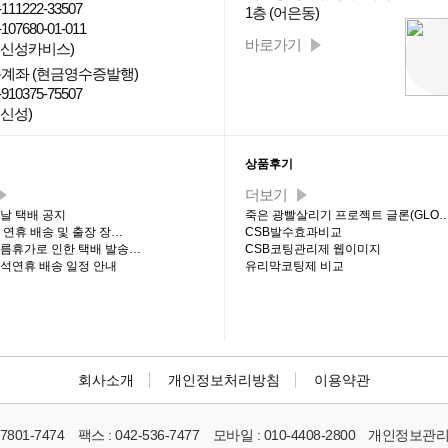
111222-33507
1층 (어은동)
107680-01-011
바로가기
: 신성카비스)
계좌 (현금영수증발행)
910375-75507
 신성)
티 최신글
상품후기
더보기
설날 택배 공지
죽은 광빨살리기 프로젝트 글론(GLO
석 연휴 배송 및 출장 장…
CSB발수효과비교
 여름휴가로 인한 택배 발송…
CSB코팅관리제 웹이미지
추석연휴 배송 일정 안내
유리막코팅제 비교
회사소개
개인정보처리방침
이용약관
-7801-7474
팩스 :
042-536-7477
모바일 :
010-4408-2800
개인정보관리